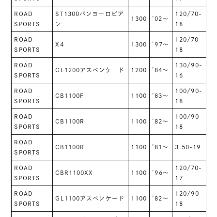
ROAD
ST1300パンヨーロピア
120/70-
1300
’02〜
8
SPORTS
ン
18
ROAD
120/70-
X4
1300
’97〜
8
SPORTS
18
ROAD
130/90-
GL1200アスぺンケード
1200
’84〜
1
SPORTS
16
ROAD
100/90-
CB1100F
1100
’83〜
7
SPORTS
18
ROAD
100/90-
CB1100R
1100
’82〜
7
SPORTS
18
ROAD
CB1100R
1100
’81〜
3.50-19
7
SPORTS
ROAD
120/70-
CBR1100XX
1100
’96〜
8
SPORTS
17
ROAD
120/90-
GL1100アスぺンケード
1100
’82〜
1
SPORTS
18