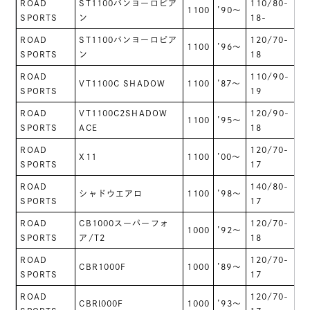
ROAD
ST1100バンヨーロピア
110/80-
1100
’90〜
8
SPORTS
ン
18-
ROAD
ST1100バンヨーロピア
120/70-
1100
’96〜
8
SPORTS
ン
18
ROAD
110/90-
VT1100C SHADOW
1100
’87〜
8
SPORTS
19
ROAD
VT1100C2SHADOW
120/90-
1100
’95〜
1
SPORTS
ACE
18
ROAD
120/70-
X11
1100
’00〜
8
SPORTS
17
ROAD
140/80-
シャドウエアロ
1100
’98〜
1
SPORTS
17
ROAD
CB1000スーパーフォ
120/70-
1000
’92〜
8
SPORTS
ア/T2
18
ROAD
120/70-
CBR1000F
1000
’89〜
8
SPORTS
17
ROAD
120/70-
CBRl000F
1000
’93〜
8