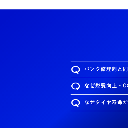
Q
パンク修理剤と
Q
なぜ燃費向上・C
Q
なぜタイヤ寿命