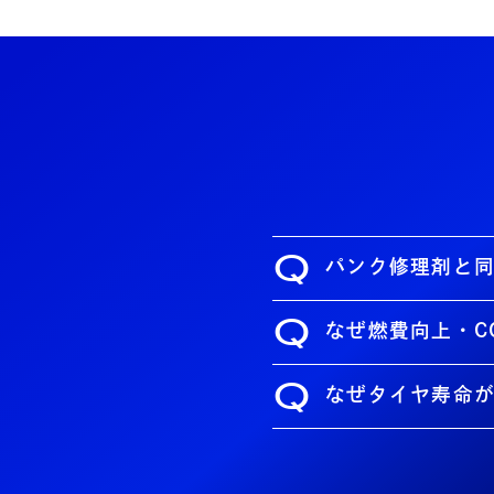
Q
パンク修理剤と
Q
なぜ燃費向上・C
Q
なぜタイヤ寿命