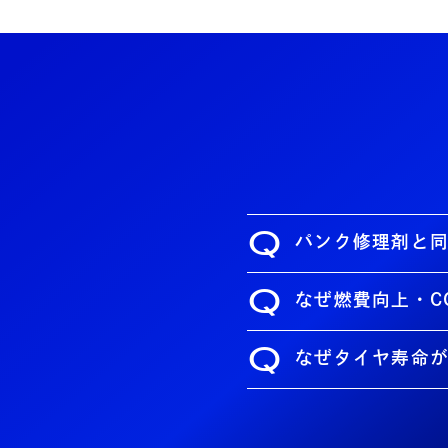
Q
パンク修理剤と
Q
なぜ燃費向上・C
Q
なぜタイヤ寿命