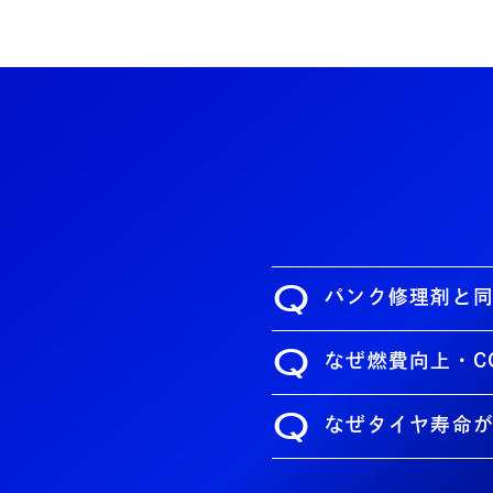
Q
パンク修理剤と
Q
なぜ燃費向上・C
Q
なぜタイヤ寿命