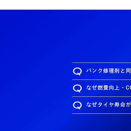
Q
パンク修理剤と
Q
なぜ燃費向上・C
Q
なぜタイヤ寿命