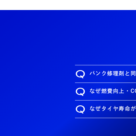
Q
パンク修理剤と
Q
なぜ燃費向上・C
Q
なぜタイヤ寿命