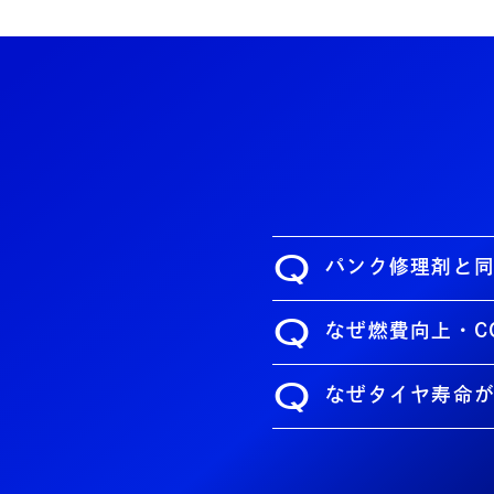
Q
パンク修理剤と
Q
なぜ燃費向上・C
Q
なぜタイヤ寿命