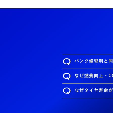
Q
パンク修理剤と
Q
なぜ燃費向上・C
Q
なぜタイヤ寿命