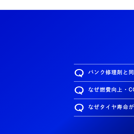
Q
パンク修理剤と
Q
なぜ燃費向上・C
Q
なぜタイヤ寿命