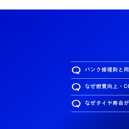
Q
パンク修理剤と
Q
なぜ燃費向上・C
Q
なぜタイヤ寿命