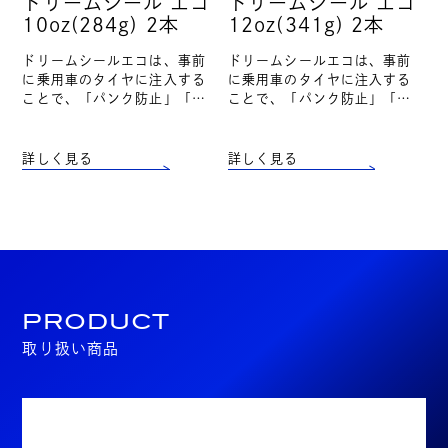
ドリームシール エコ
ドリームシール エコ
10oz(284g) 2本
12oz(341g) 2本
ドリームシールエコは、事前
ドリームシールエコは、事前
に乗用車のタイヤに注入する
に乗用車のタイヤに注入する
ことで、「パンク防止」「自
ことで、「パンク防止」「自
然空気漏れ防止」「タイヤ寿
然空気漏れ防止」「タイヤ寿
命延長」「燃費向上・CO2削
命延長」「燃費向上・CO2削
減」の効果を得る事が出来ま
減」の効果を得る事が出来ま
詳しく見る
詳しく見る
す。タイヤ1本に本製品を1
す。タイヤ1本に本製品を1
本、または2本を…
本、または2本を…
PRODUCT
取り扱い商品