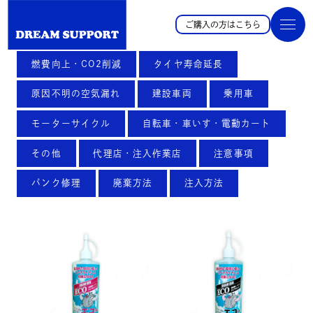
ご購入の方はこちら
燃費向上・CO2削減
タイヤ寿命延長
原因不明の空気漏れ
建設車両
乗用車
モーターサイクル
自転車・車いす・電動カート
その他
代理店・注入作業店
注意事項
パンク修理
廃棄方法
注入方法