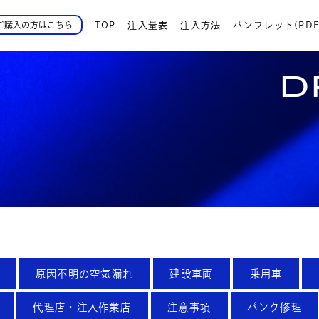
TOP
注入量表
注入方法
パンフレット(PDF
ご購入の方はこちら
D
原因不明の空気漏れ
建設車両
乗用車
代理店・注入作業店
注意事項
パンク修理