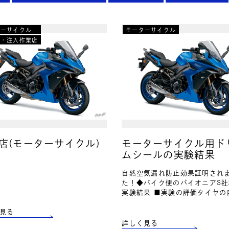
ターサイクル
モーターサイクル
店・注入作業店
店(モーターサイクル)
モーターサイクル用ド
ムシールの実験結果
自然空気漏れ防止効果証明され
た！◆バイク便のパイオニアS
実験結果 ■実験の評価タイヤの
気漏れ実験においては、空気圧
見る
に多少の空気漏れを0.05kPs×1
誤差として…
詳しく見る