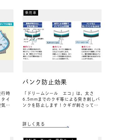
乗用車
パンク防止効果
走行時
「ドリームシール エコ」は、太さ
、タイ
6.5mmまでのクギ等による突き刺しパ
空気漏
ンクを防止します！クギが刺さっても
もたら
瞬時にパンク孔にドリームシールの繊
タイヤ
維等が詰まり、パンクを防止します！
削…
パンクを防止すれば、パンク修…
詳しく見る