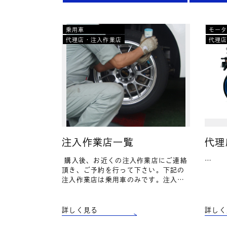
乗用車
モー
代理店・注入作業店
代理
注入作業店一覧
代理
購入後、お近くの注入作業店にご連絡
…
頂き、ご予約を行って下さい。下記の
注入作業店は乗用車のみです。注入作
業店がない場合は、弊社にお問い合わ
せ願います。 広島県株式会社 太陽ゴ
ム工業…
詳しく見る
詳しく