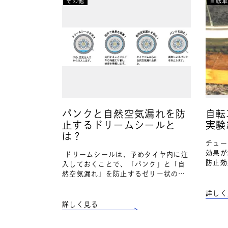
その他
自転
パンクと自然空気漏れを防
自転
止するドリームシールと
実験
は？
チュー
効果が
ドリームシールは、予めタイヤ内に注
防止効
入しておくことで、「パンク」と「自
ジを参
然空気漏れ」を防止するゼリー状のパ
イヤで
ンク防止剤です。ドリームシールは、
した！
詳しく
すでに建設業界、福祉業界、農業機
械、モーターサイクル…
詳しく見る