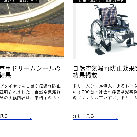
車・車いす・電動カート
自転車・車いす・電動カート
車用ドリームシールの
自然空気漏れ防止効果
結果
結果掲載
ブタイヤでも自然空気漏れ防止
ドリームシール導入によるレン
証明されました！自然空気漏れ
いす700台の社会の経費削減事
果の実験内容は、車椅子のペー
際にレンタル車いすに、ドリー
照 ここをクリック チューブタ
ルとスーパーバルブを併用いた
もパンク防止効果が証明されま
います、レンタル会社A様の事
 ドリームシ…
A社様が採用したドリームシ…
見る
詳しく見る