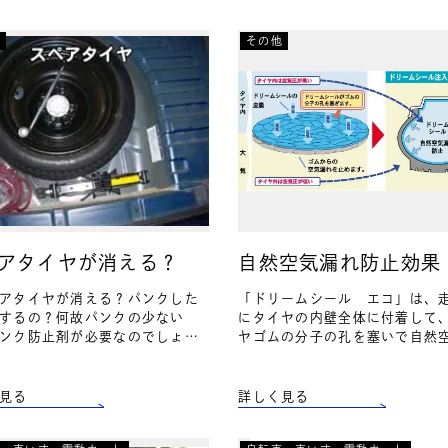
車
その他
アタイヤが消える？
自然空気漏れ防止効果
アタイヤが消える？パンクした
「ドリームシール エコ」は、
するの？何故パンクの少ない
にタイヤの内壁全体に付着して
ンク防止剤が必要なのでしょう
ヤゴムの分子の孔を塞いで自然
れは、乗用車から「スペアタイ
れを防止して次のような効果を
消えつつあるからです！乗用車
せます。 ・燃費の向上！ ・
kgのスペアタイヤは90％…
寿命の延長！ ・廃棄タイヤの
見る
詳しく見る