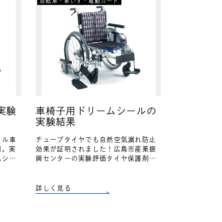
自転車・車いす・電動カート
実験
車椅子用ドリームシールの
実験結果
タル車
チューブタイヤでも自然空気漏れ防止
例。実
効果が証明されました！広島市産業振
ムシー
興センターの実験評価タイヤ保護剤ド
だいて
リームシール注入タイヤの方が、通常
例です。
タイヤ（空気のみ注入）に比べてグラ
フの傾きが大きくなった。同一量…
詳しく見る