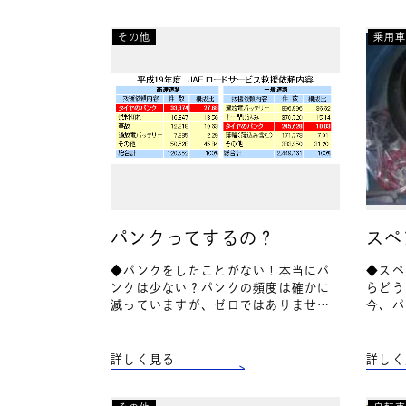
その他
乗用
パンクってするの？
スペ
◆パンクをしたことがない！本当にパ
◆スペ
ンクは少ない？パンクの頻度は確かに
らどう
減っていますが、ゼロではありませ
今、パ
ん。普段パンクの心配などしないで車
か？そ
を運転している誰もがパンクの危険性
ヤ」が
があります。実際に、JAF（社団…
用10
詳しく見る
詳しく