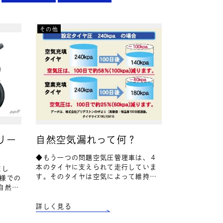
その他
リー
自然空気漏れって何？
◆もう一つの問題空気圧管理車は、４
本のタイヤに支えられて走行していま
まし
す。そのタイヤは空気によって維持し
社様での
ています。と言う事は、タイヤに空気
自然空
がなければ車は走行することができま
点検時
せん。車で唯一路面に接している…
詳しく見る
00の